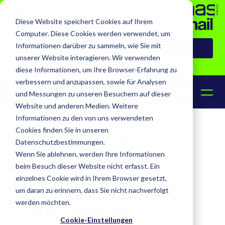
Neuigkeiten: sitaas
Diese Website speichert Cookies auf Ihrem
übernimmt netmail
Computer. Diese Cookies werden verwendet, um
Informationen darüber zu sammeln, wie Sie mit
Zur Pressemeldung
IT-Whitepaper
unserer Website interagieren. Wir verwenden
diese Informationen, um Ihre Browser-Erfahrung zu
verbessern und anzupassen, sowie für Analysen
DE
EN
und Messungen zu unseren Besuchern auf dieser
Website und anderen Medien. Weitere
Informationen zu den von uns verwendeten
Cookies finden Sie in unseren
Entdecken Sie, wie
Datenschutzbestimmungen.
Wenn Sie ablehnen, werden Ihre Informationen
innovative IT-
beim Besuch dieser Website nicht erfasst. Ein
einzelnes Cookie wird in Ihrem Browser gesetzt,
Lösungen Ihr
um daran zu erinnern, dass Sie nicht nachverfolgt
Unternehmen
werden möchten.
Cookie-Einstellungen