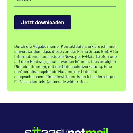
Jetzt downloaden
Durch die Abgabe meiner Kontaktdaten, erkläre ich mich
einverstanden, dass diese von der Firma Sitaas GmbH für
Informationen und aktuelle News per E-Mail, Telefon oder
auf dem Postweg genutzt werden können. Dies erfolgt in
Übereinstimmung mit der Datenschutzerklärung. Eine
darüber hinausgehende Nutzung der Daten ist
ausgeschlossen. Eine Einwilligung kann ich jederzeit per
E-Mail an kontakt
@
sitaas.de widerrufen.