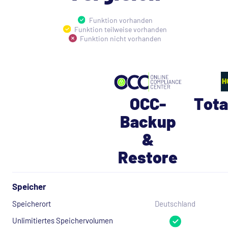
Funktion vorhanden
Funktion teilweise vorhanden
Funktion nicht vorhanden
OCC-
Tota
Backup
&
Restore
Speicher
Speicherort
Deutschland
Unlimitiertes Speichervolumen