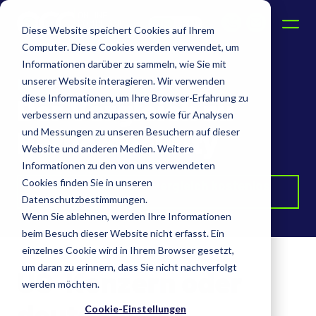
DE
EN
Diese Website speichert Cookies auf Ihrem
Computer. Diese Cookies werden verwendet, um
Informationen darüber zu sammeln, wie Sie mit
MICROSOFT 365 BACKUP
unserer Website interagieren. Wir verwenden
diese Informationen, um Ihre Browser-Erfahrung zu
Der Vergleich zu
verbessern und anzupassen, sowie für Analysen
Hornetsecurity
und Messungen zu unseren Besuchern auf dieser
Website und anderen Medien. Weitere
Informationen zu den von uns verwendeten
Cookies finden Sie in unseren
Jetzt vollständigen Vergleich kostenlos
herunterladen
Datenschutzbestimmungen.
Wenn Sie ablehnen, werden Ihre Informationen
beim Besuch dieser Website nicht erfasst. Ein
einzelnes Cookie wird in Ihrem Browser gesetzt,
um daran zu erinnern, dass Sie nicht nachverfolgt
US-Konzern oder
werden möchten.
deutsche
Cookie-Einstellungen