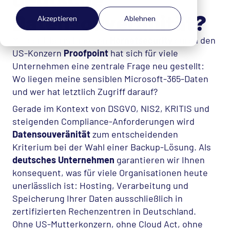
Datensouveränität?
Akzeptieren
Ablehnen
Mit der Übernahme von
Hornetsecurity
durch den
US-Konzern
Proofpoint
hat sich für viele
Unternehmen eine zentrale Frage neu gestellt:
Wo liegen meine sensiblen Microsoft-365-Daten
und wer hat letztlich Zugriff darauf?
Gerade im Kontext von
DSGVO
, NIS2,
KRITIS
und
steigenden Compliance-Anforderungen wird
Datensouveränität
zum entscheidenden
Kriterium bei der Wahl einer Backup-Lösung. Als
deutsches Unternehmen
garantieren wir Ihnen
konsequent, was für viele Organisationen heute
unerlässlich ist: Hosting, Verarbeitung und
Speicherung Ihrer Daten ausschließlich in
zertifizierten Rechenzentren in Deutschland.
Ohne US-Mutterkonzern, ohne Cloud Act, ohne