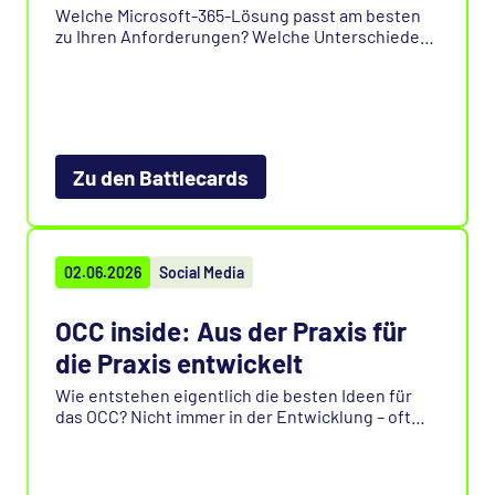
Welche Microsoft-365-Lösung passt am besten
zu Ihren Anforderungen? Welche Unterschiede
gibt es bei Backup, Restore, Compliance und
Governance?
Unsere Battlecards wurden aktualisiert und um
neue Marktvergleiche erweitert. Die kompakten
Vergleichsdokumente helfen dabei, Funktionen,
Zu den Battlecards
Stärken und Unterschiede verschiedener
Lösungen schnell und übersichtlich einzuordnen.
02.06.2026
Social Media
OCC inside: Aus der Praxis für
die Praxis entwickelt
Wie entstehen eigentlich die besten Ideen für
das OCC? Nicht immer in der Entwicklung – oft
dort, wo Kunden, Partner und Teams
zusammenkommen.