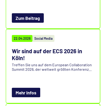
Vision einer Plattform, die Datenschutz,
Compliance und Datensouveränität konsequent
europäisch denkt.
Zum Beitrag
Warum amerikanische Lösungen dabei oft an
Grenzen stoßen und wie daraus das OCC
entstanden ist, lesen Sie im Beitrag.
22.04.2026
Social Media
Wir sind auf der ECS 2026 in
Köln!
Treffen Sie uns auf dem European Collaboration
Summit 2026, der weltweit größten Konferenz
rund um Modern Work, Microsoft 365 und Copilot.
Tauschen Sie sich mit uns vor Ort aus und
entdecken Sie, wie wir Compliance und
Innovation zusammenbringen.
Mehr Infos