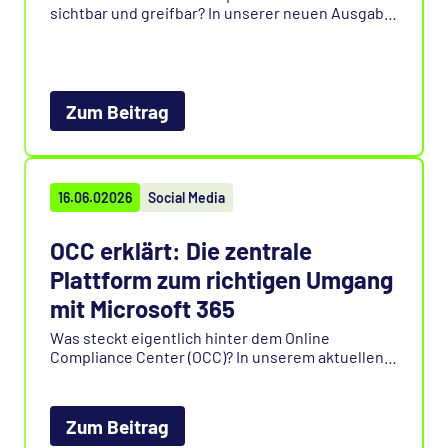
sichtbar und greifbar? In unserer neuen Ausgabe
von „OCC inside“ zeigt Katharina Moog, warum
gutes Marketing weit mehr ist als Werbung – und
weshalb Vertrauen bei Technologie den
Unterschied macht.
Zum Beitrag
16.06.02026
Social Media
OCC erklärt: Die zentrale
Plattform zum richtigen Umgang
mit Microsoft 365
Was steckt eigentlich hinter dem Online
Compliance Center (OCC)? In unserem aktuellen
Beitrag stellen wir die Plattform vor und zeigen,
wie Unternehmen ihre Microsoft-365-Daten
sicher, effizient und rechtskonform verwalten
Zum Beitrag
können.