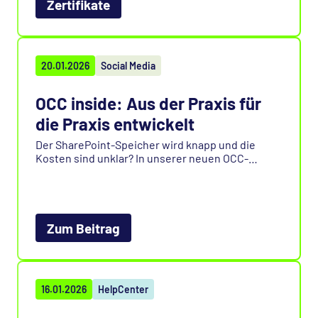
Zertifikate
zuverlässige Standards, Datenschutz und
nachhaltige Softwareentwicklung innerhalb
Europas. Für Sie bedeutet das: maximale
Transparenz, Sicherheit und ein Produkt, das
höchsten Ansprüchen gerecht wird.
20.01.2026
Social Media
OCC inside: Aus der Praxis für
die Praxis entwickelt
Der SharePoint-Speicher wird knapp und die
Kosten sind unklar? In unserer neuen OCC-
inside-Story zeigt Fabian aus dem Sales-Team,
wie unser Datenmanagement-Modul genau hier
ansetzt.
Zum Beitrag
16.01.2026
HelpCenter