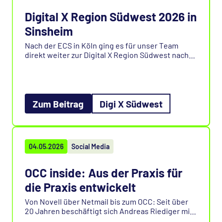
Digital X Region Südwest 2026 in
Sinsheim
Nach der ECS in Köln ging es für unser Team
direkt weiter zur Digital X Region Südwest nach
Sinsheim. Im Mittelpunkt standen spannende
Gespräche, neue Kontakte und zahlreiche Demos
rund um das OCC | Online Compliance Center.
Besonders der Austausch zu Datensouveränität,
Zum Beitrag
Digi X Südwest
Microsoft-365-Compliance und Datenkontrolle
hat gezeigt, wie präsent diese Themen aktuell im
Mittelstand sind. Warum am Ende kein einziges
richtiges Eventfoto entstanden ist, erfahren Sie
04.05.2026
Social Media
im vollständigen Beitrag.
OCC inside: Aus der Praxis für
die Praxis entwickelt
Von Novell über Netmail bis zum OCC: Seit über
20 Jahren beschäftigt sich Andreas Riediger mit
Archivlösungen und genau daraus entstand die