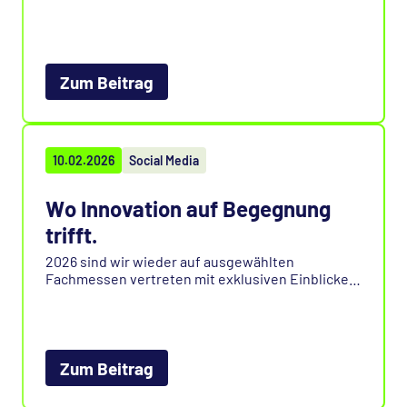
erweitert. Neue Dashboards, erweiterte
Reporting- und Audit-Funktionen sowie
Verbesserungen im Backup- und Restore-
Bereich sorgen für mehr Transparenz und
Sicherheit. Die Details finden Sie im HelpCenter.
Zum Beitrag
10.02.2026
Social Media
Wo Innovation auf Begegnung
trifft.
2026 sind wir wieder auf ausgewählten
Fachmessen vertreten mit exklusiven Einblicken
in die neuesten Weiterentwicklungen unseres
Produkts. Wir freuen uns auf den persönlichen
Austausch, spannende Gespräche und neue
Impulse. Welche Termine anstehen erfahren Sie
im verlinkten Beitrag.
Zum Beitrag