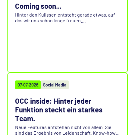
Coming soon...
Hinter den Kulissen entsteht gerade etwas, auf
das wir uns schon lange freuen.
Mit OCC V4.0 steht ein neues Kapitel bevor:
effizient, leistungsstark und voller Möglichkeiten.
Heute gibt es bewusst nur einen kleinen
Vorgeschmack. Die Details folgen schon bald.
07.07.2026
Social Media
OCC inside: Hinter jeder
Funktion steckt ein starkes
Team.
Neue Features entstehen nicht von allein. Sie
sind das Ergebnis von Leidenschaft, Know-how