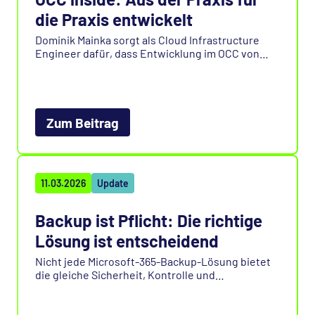
die Praxis entwickelt
Dominik Mainka sorgt als Cloud Infrastructure
Engineer dafür, dass Entwicklung im OCC von
Anfang an skalierbar, performant und praxisnah
umgesetzt wird – immer im engen Austausch mit
Kunden und ohne lange Abstimmungswege. Mit
der neuen kostenlosen Testversion können
Interessenten die Plattform direkt selbst
Zum Beitrag
erleben, was den Zugang vereinfacht und
gleichzeitig wertvolles Feedback für die
Weiterentwicklung liefert.
11.03.2026
Update
Backup ist Pflicht: Die richtige
Lösung ist entscheidend
Nicht jede Microsoft-365-Backup-Lösung bietet
die gleiche Sicherheit, Kontrolle und
Transparenz. Deshalb stellen wir uns bewusst
dem direkten Vergleich mit etablierten
Herstellern und machen entscheidende