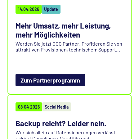
14.04.2026
Update
Mehr Umsatz, mehr Leistung,
mehr Möglichkeiten
Werden Sie jetzt OCC Partner! Profitieren Sie von
attraktiven Provisionen, technischem Support
und einem starken Gesamtpaket für Ihren
Vertrieb. Starten Sie mit einem flexiblen
Partnerprogramm „Made in Germany“ und
skalieren Sie Ihr Business nachhaltig.
Zum Partnerprogramm
08.04.2026
Social Media
Backup reicht? Leider nein.
Wer sich allein auf Datensicherungen verlässt,
riskiert Compliance-Verstöße und