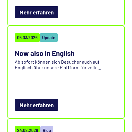
Unterschiede sichtbar. Entdecken Sie jetzt
unsere Vergleichsübersichten und prüfen Sie,
Mehr erfahren
welche Lösung wirklich zu Ihren Anforderungen
passt.
05.03.2026
Update
Now also in English
Ab sofort können sich Besucher auch auf
Englisch über unsere Plattform für volle
Datenkontrolle in Microsoft 365 informieren.
Erfahren Sie mehr über unsere Lösungen für
Backup, Restore und Compliance-konforme
Archivierung, sowie effizientes
Datenmanagement.
Mehr erfahren
24.02.2026
Blog