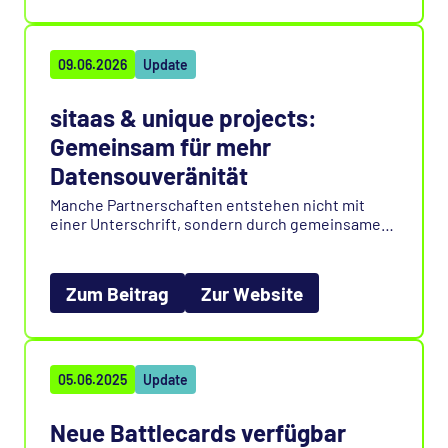
09.06.2026
Update
sitaas & unique projects:
Gemeinsam für mehr
Datensouveränität
Manche Partnerschaften entstehen nicht mit
einer Unterschrift, sondern durch gemeinsame
Projekte und Überzeugungen. Genau deshalb
freuen wir uns, unsere Zusammenarbeit mit
unique projects offiziell zu kommunizieren.
Zum Beitrag
Zur Website
Erfahren Sie, was uns verbindet und lesen Sie,
was diese Zusammenarbeit auszeichnet.
05.06.2025
Update
Neue Battlecards verfügbar