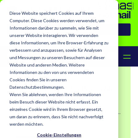
Neuigkeiten: sitaas
Diese Website speichert Cookies auf Ihrem
übernimmt netmail
Computer. Diese Cookies werden verwendet, um
Informationen darüber zu sammeln, wie Sie mit
Zur Pressemeldung
unserer Website interagieren. Wir verwenden
News Archiv
diese Informationen, um Ihre Browser-Erfahrung zu
verbessern und anzupassen, sowie für Analysen
DE
EN
und Messungen zu unseren Besuchern auf dieser
Website und anderen Medien. Weitere
30.07.2026
Social Media
Informationen zu den von uns verwendeten
Cookies finden Sie in unseren
OCC inside: Aus der Praxis für
Datenschutzbestimmungen.
Wenn Sie ablehnen, werden Ihre Informationen
die Praxis entwickelt
beim Besuch dieser Website nicht erfasst. Ein
Sie möchten wissen, was das OCC für unsere
einzelnes Cookie wird in Ihrem Browser gesetzt,
Entwickler bedeutet? In Davids Beitrag erfahren
um daran zu erinnern, dass Sie nicht nachverfolgt
Sie, was das OCC für ihn so besonders macht und
was es braucht, damit man auch schwierige
werden möchten.
Situationen erfolgreich meistern kann. Mehr dazu
Cookie-Einstellungen
im Beitrag.