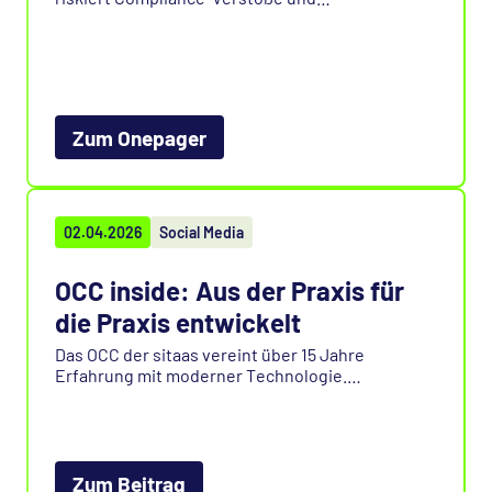
Datenprobleme. Erfahren Sie, warum nur eine
revisionssichere Archivierung echte Sicherheit
und gesetzeskonforme Aufbewahrung
gewährleistet.
Zum Onepager
02.04.2026
Social Media
OCC inside: Aus der Praxis für
die Praxis entwickelt
Das OCC der sitaas vereint über 15 Jahre
Erfahrung mit moderner Technologie.
Mindestens genauso lange dabei ist Florian
Rösch, der nicht nur Verlässlichkeit, sondern
auch echte Kundenorientierung mit einbringt.
Was als Netmail-Archivlösung begann, hat sich
aus realen Anforderungen zu einer umfassenden
Zum Beitrag