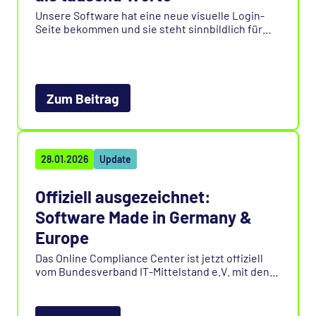
Unsere Software hat eine neue visuelle Login-
Seite bekommen und sie steht sinnbildlich für
das, was uns antreibt: kontinuierliche
Weiterentwicklung und echte Innovationskraft.
Neugierig, wie es aussieht? Jetzt mehr im Beitrag
erfahren.
Zum Beitrag
28.01.2026
Update
Offiziell ausgezeichnet:
Software Made in Germany &
Europe
Das Online Compliance Center ist jetzt offiziell
vom Bundesverband IT-Mittelstand e.V. mit den
Siegeln „Software Made in Germany“ und
„Software Made in Europe“ zertifiziert. Die
Auszeichnungen stehen für geprüfte Qualität,