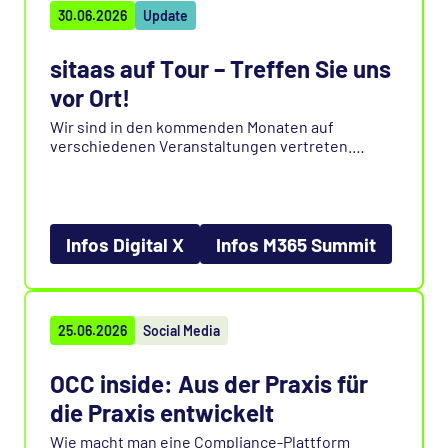
30.06.2026
Update
sitaas auf Tour – Treffen Sie uns
vor Ort!
Wir sind in den kommenden Monaten auf
verschiedenen Veranstaltungen vertreten.
Besuchen Sie uns auf der Digital X in Köln (8.
September) oder dem M365 Summit in Mainz (12.–
14. Oktober) und tauschen Sie sich mit unserem
Team über Microsoft 365, Compliance und
moderne IT-Lösungen aus.
Infos Digital X
Infos M365 Summit
Wir freuen uns auf Ihren Besuch!
25.06.2026
Social Media
OCC inside: Aus der Praxis für
die Praxis entwickelt
Wie macht man eine Compliance-Plattform