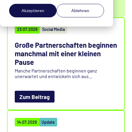
Zum Beitrag
Akzeptieren
Ablehnen
23.07.2026
Social Media
Große Partnerschaften beginnen
manchmal mit einer kleinen
Pause
Manche Partnerschaften beginnen ganz
unerwartet und entwickeln sich aus
gemeinsamen Ideen und Werten. Erfahren Sie,
wie aus einem spontanen Austausch unsere
Zusammenarbeit mit der elpix AG entstanden ist
Zum Beitrag
und was diese Partnerschaft für unsere Kunden
bedeutet.
14.07.2026
Update